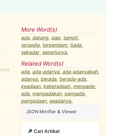
More Word(s)
ada
,
datang
,
siap
,
tampil
,
tersedia
,
terpendam
,
tiada
,
sekadar
,
seperlunya
,
Related Word(s)
kbbi3
ada
,
ada-adanya
,
ada-adanyakah
,
adanya
,
berada
,
berada-ada
,
keadaan
,
keberadaan
,
mengada-
ada
,
mengadakan
,
pengada
,
pengadaan
,
seadanya
,
JSON Minifier & Viewer
🔎 Cari Artikel