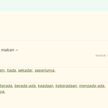
n makan ~
source:
dam
,
tiada
,
sekadar
,
seperlunya
,
berada
,
berada-ada
,
keadaan
,
keberadaan
,
mengada-ada
,
ya
,