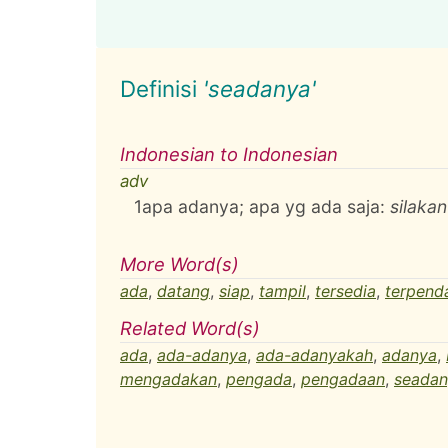
Definisi
'seadanya'
Indonesian to Indonesian
adv
1
apa adanya; apa yg ada saja:
silaka
More Word(s)
ada
,
datang
,
siap
,
tampil
,
tersedia
,
terpen
Related Word(s)
ada
,
ada-adanya
,
ada-adanyakah
,
adanya
,
mengadakan
,
pengada
,
pengadaan
,
seadan