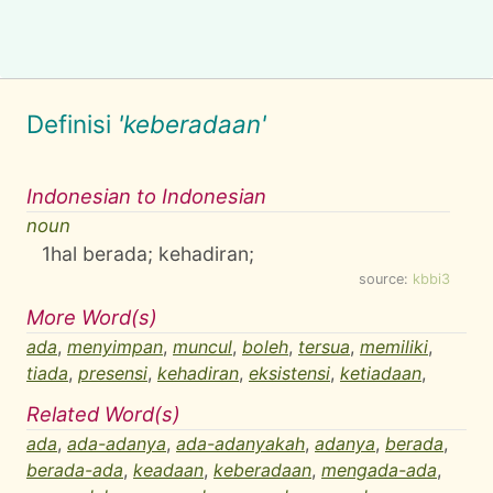
Definisi
'keberadaan'
Indonesian to Indonesian
noun
1
hal berada; kehadiran;
source:
kbbi3
More Word(s)
ada
,
menyimpan
,
muncul
,
boleh
,
tersua
,
memiliki
,
tiada
,
presensi
,
kehadiran
,
eksistensi
,
ketiadaan
,
Related Word(s)
ada
,
ada-adanya
,
ada-adanyakah
,
adanya
,
berada
,
berada-ada
,
keadaan
,
keberadaan
,
mengada-ada
,