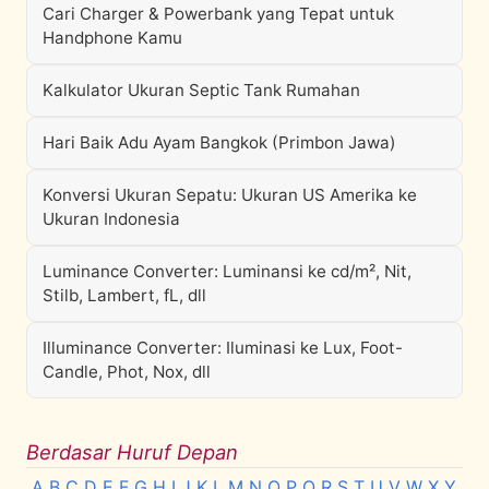
Cari Charger & Powerbank yang Tepat untuk
Handphone Kamu
Kalkulator Ukuran Septic Tank Rumahan
Hari Baik Adu Ayam Bangkok (Primbon Jawa)
Konversi Ukuran Sepatu: Ukuran US Amerika ke
Ukuran Indonesia
Luminance Converter: Luminansi ke cd/m², Nit,
Stilb, Lambert, fL, dll
Illuminance Converter: Iluminasi ke Lux, Foot-
Candle, Phot, Nox, dll
Berdasar Huruf Depan
A
B
C
D
E
F
G
H
I
J
K
L
M
N
O
P
Q
R
S
T
U
V
W
X
Y