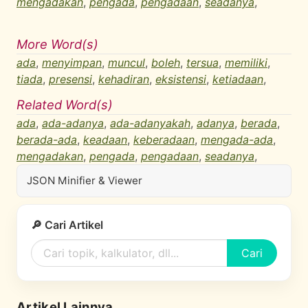
mengadakan
,
pengada
,
pengadaan
,
seadanya
,
More Word(s)
ada
,
menyimpan
,
muncul
,
boleh
,
tersua
,
memiliki
,
tiada
,
presensi
,
kehadiran
,
eksistensi
,
ketiadaan
,
Related Word(s)
ada
,
ada-adanya
,
ada-adanyakah
,
adanya
,
berada
,
berada-ada
,
keadaan
,
keberadaan
,
mengada-ada
,
mengadakan
,
pengada
,
pengadaan
,
seadanya
,
JSON Minifier & Viewer
🔎 Cari Artikel
Cari
Artikel Lainnya