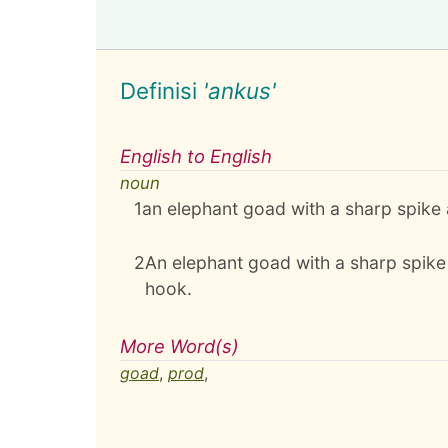
Definisi
'ankus'
English to English
noun
1
an elephant goad with a sharp spike
2
An elephant goad with a sharp spik
hook.
More Word(s)
goad
,
prod
,