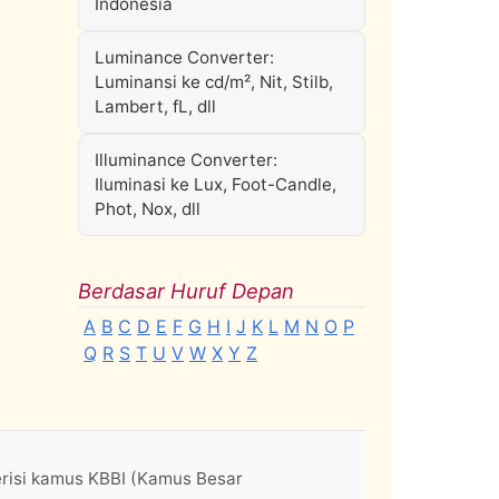
Indonesia
Luminance Converter:
Luminansi ke cd/m², Nit, Stilb,
Lambert, fL, dll
Illuminance Converter:
Iluminasi ke Lux, Foot-Candle,
Phot, Nox, dll
Berdasar Huruf Depan
A
B
C
D
E
F
G
H
I
J
K
L
M
N
O
P
Q
R
S
T
U
V
W
X
Y
Z
erisi kamus KBBI (Kamus Besar