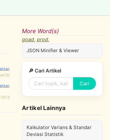
More Word(s)
goad
,
prod
,
JSON Minifier & Viewer
🔎 Cari Artikel
net30
Cari
r1913
Artikel Lainnya
Kalkulator Varians & Standar
Deviasi Statistik