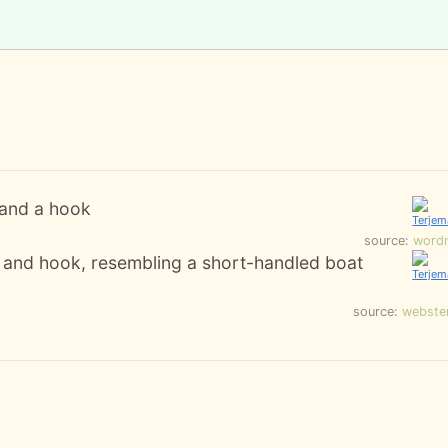
 and a hook
source:
word
e and hook, resembling a short-handled boat
source:
webste