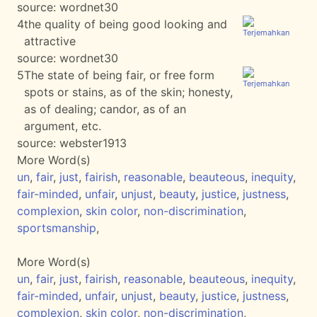
source:
wordnet30
4
the quality of being good looking and
attractive
source:
wordnet30
5
The state of being fair, or free form
spots or stains, as of the skin; honesty,
as of dealing; candor, as of an
argument, etc.
source:
webster1913
More Word(s)
un
,
fair
,
just
,
fairish
,
reasonable
,
beauteous
,
inequity
,
fair-minded
,
unfair
,
unjust
,
beauty
,
justice
,
justness
,
complexion
,
skin color
,
non-discrimination
,
sportsmanship
,
More Word(s)
un
,
fair
,
just
,
fairish
,
reasonable
,
beauteous
,
inequity
,
fair-minded
,
unfair
,
unjust
,
beauty
,
justice
,
justness
,
complexion
,
skin color
,
non-discrimination
,