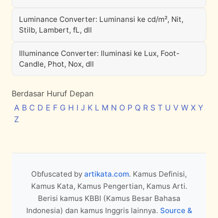
Luminance Converter: Luminansi ke cd/m², Nit,
Stilb, Lambert, fL, dll
Illuminance Converter: Iluminasi ke Lux, Foot-
Candle, Phot, Nox, dll
Berdasar Huruf Depan
A
B
C
D
E
F
G
H
I
J
K
L
M
N
O
P
Q
R
S
T
U
V
W
X
Y
Z
Obfuscated by
artikata.com
. Kamus Definisi,
Kamus Kata, Kamus Pengertian, Kamus Arti.
Berisi kamus KBBI (Kamus Besar Bahasa
Indonesia) dan kamus Inggris lainnya.
Source &