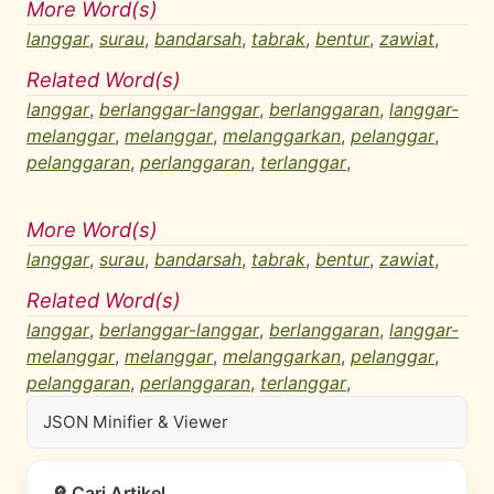
More Word(s)
langgar
,
surau
,
bandarsah
,
tabrak
,
bentur
,
zawiat
,
Related Word(s)
langgar
,
berlanggar-langgar
,
berlanggaran
,
langgar-
melanggar
,
melanggar
,
melanggarkan
,
pelanggar
,
pelanggaran
,
perlanggaran
,
terlanggar
,
More Word(s)
langgar
,
surau
,
bandarsah
,
tabrak
,
bentur
,
zawiat
,
Related Word(s)
langgar
,
berlanggar-langgar
,
berlanggaran
,
langgar-
melanggar
,
melanggar
,
melanggarkan
,
pelanggar
,
pelanggaran
,
perlanggaran
,
terlanggar
,
JSON Minifier & Viewer
🔎 Cari Artikel