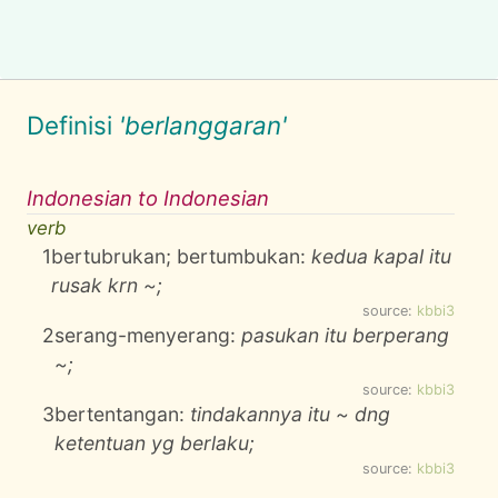
Definisi
'berlanggaran'
Indonesian to Indonesian
verb
1
bertubrukan; bertumbukan:
kedua kapal itu
rusak krn ~;
source:
kbbi3
2
serang-menyerang:
pasukan itu berperang
~;
source:
kbbi3
3
bertentangan:
tindakannya itu ~ dng
ketentuan yg berlaku;
source:
kbbi3