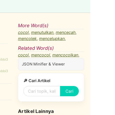
More Word(s)
cocol
,
menutulkan
,
mencecah
,
mencolek
,
mencelupkan
,
Related Word(s)
cocol
,
mencocol
,
mencocolkan
,
kbbi3
JSON Minifier & Viewer
kbbi3
🔎 Cari Artikel
Cari
Artikel Lainnya