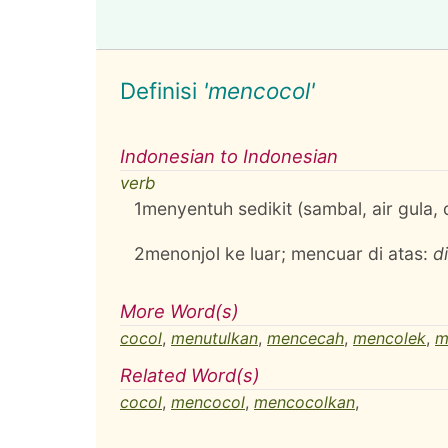
Definisi
'mencocol'
Indonesian to Indonesian
verb
1
menyentuh sedikit (sambal, air gula
2
menonjol ke luar; mencuar di atas:
d
More Word(s)
cocol
,
menutulkan
,
mencecah
,
mencolek
,
m
Related Word(s)
cocol
,
mencocol
,
mencocolkan
,