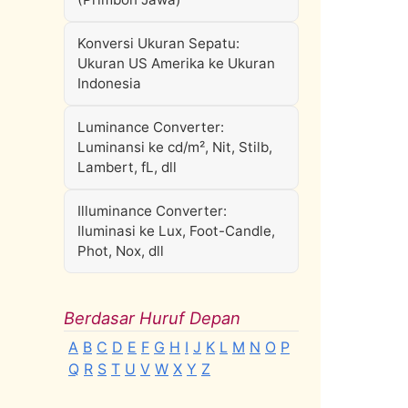
Konversi Ukuran Sepatu:
Ukuran US Amerika ke Ukuran
Indonesia
Luminance Converter:
Luminansi ke cd/m², Nit, Stilb,
Lambert, fL, dll
Illuminance Converter:
Iluminasi ke Lux, Foot-Candle,
Phot, Nox, dll
Berdasar Huruf Depan
A
B
C
D
E
F
G
H
I
J
K
L
M
N
O
P
Q
R
S
T
U
V
W
X
Y
Z