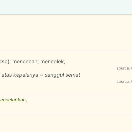
, dsb); mencecah; mencolek;
source:
i atas kepalanya ~ sanggul semat
source:
encelupkan
,