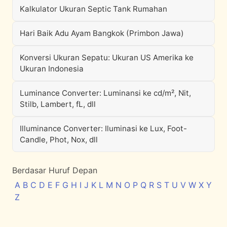
Kalkulator Ukuran Septic Tank Rumahan
Hari Baik Adu Ayam Bangkok (Primbon Jawa)
Konversi Ukuran Sepatu: Ukuran US Amerika ke
Ukuran Indonesia
Luminance Converter: Luminansi ke cd/m², Nit,
Stilb, Lambert, fL, dll
Illuminance Converter: Iluminasi ke Lux, Foot-
Candle, Phot, Nox, dll
Berdasar Huruf Depan
A
B
C
D
E
F
G
H
I
J
K
L
M
N
O
P
Q
R
S
T
U
V
W
X
Y
Z