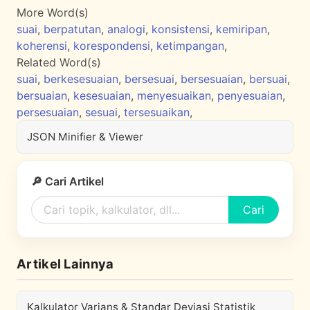
More Word(s)
suai
,
berpatutan
,
analogi
,
konsistensi
,
kemiripan
,
koherensi
,
korespondensi
,
ketimpangan
,
Related Word(s)
suai
,
berkesesuaian
,
bersesuai
,
bersesuaian
,
bersuai
,
bersuaian
,
kesesuaian
,
menyesuaikan
,
penyesuaian
,
persesuaian
,
sesuai
,
tersesuaikan
,
JSON Minifier & Viewer
🔎 Cari Artikel
Cari
Artikel Lainnya
Kalkulator Varians & Standar Deviasi Statistik