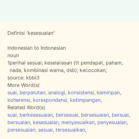
Definisi
'kesesuaian'
Indonesian to Indonesian
noun
1
perihal sesuai; keselarasan (tt pendapat, paham,
nada, kombinasi warna, dsb); kecocokan;
source:
kbbi3
More Word(s)
suai
,
berpatutan
,
analogi
,
konsistensi
,
kemiripan
,
koherensi
,
korespondensi
,
ketimpangan
,
Related Word(s)
suai
,
berkesesuaian
,
bersesuai
,
bersesuaian
,
bersuai
,
bersuaian
,
kesesuaian
,
menyesuaikan
,
penyesuaian
,
persesuaian
,
sesuai
,
tersesuaikan
,