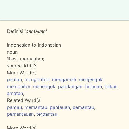
Definisi
'pantauan'
Indonesian to Indonesian
noun
1
hasil memantau;
source:
kbbi3
More Word(s)
pantau
,
mengontrol
,
mengamati
,
menjenguk
,
memonitor
,
menengok
,
pandangan
,
tinjauan
,
tilikan
,
amatan
,
Related Word(s)
pantau
,
memantau
,
pantauan
,
pemantau
,
pemantauan
,
terpantau
,
More Word(s)