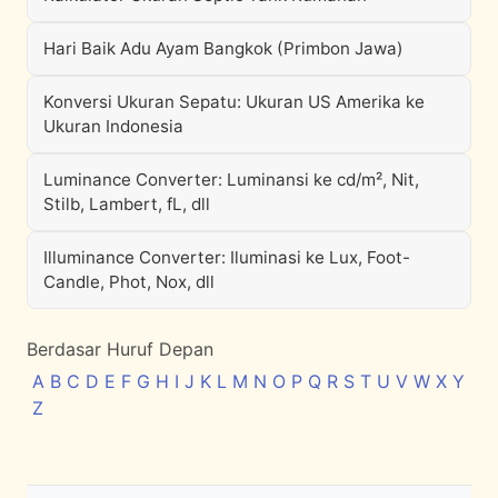
Hari Baik Adu Ayam Bangkok (Primbon Jawa)
Konversi Ukuran Sepatu: Ukuran US Amerika ke
Ukuran Indonesia
Luminance Converter: Luminansi ke cd/m², Nit,
Stilb, Lambert, fL, dll
Illuminance Converter: Iluminasi ke Lux, Foot-
Candle, Phot, Nox, dll
Berdasar Huruf Depan
A
B
C
D
E
F
G
H
I
J
K
L
M
N
O
P
Q
R
S
T
U
V
W
X
Y
Z