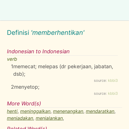
Definisi
'memberhentikan'
Indonesian to Indonesian
verb
1
memecat; melepas (dr pekerjaan, jabatan,
dsb);
source:
kbbi3
2
menyetop;
source:
kbbi3
More Word(s)
henti
,
meninggalkan
,
menenangkan
,
mendaratkan
,
meniadakan
,
menjalankan
,
Related Word(s)