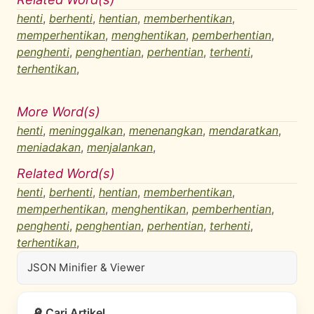
henti
,
berhenti
,
hentian
,
memberhentikan
,
memperhentikan
,
menghentikan
,
pemberhentian
,
penghenti
,
penghentian
,
perhentian
,
terhenti
,
terhentikan
,
More Word(s)
henti
,
meninggalkan
,
menenangkan
,
mendaratkan
,
meniadakan
,
menjalankan
,
Related Word(s)
henti
,
berhenti
,
hentian
,
memberhentikan
,
memperhentikan
,
menghentikan
,
pemberhentian
,
penghenti
,
penghentian
,
perhentian
,
terhenti
,
terhentikan
,
JSON Minifier & Viewer
🔎 Cari Artikel