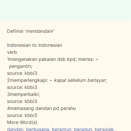
Definisi
'mendandani'
Indonesian to Indonesian
verb
1
mengenakan pakaian dsb kpd; merias: ~
pengantin
;
source:
kbbi3
2
memperlengkapi: ~
kapal sebelum berlayar
;
source:
kbbi3
3
memperbaiki;
source:
kbbi3
4
memasang dandan pd perahu
source:
kbbi3
More Word(s)
dandan
,
berbusana
,
berantun
,
beradun
,
bersolek
,