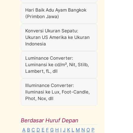
Hari Baik Adu Ayam Bangkok
(Primbon Jawa)
Konversi Ukuran Sepatu:
Ukuran US Amerika ke Ukuran
Indonesia
Luminance Converter:
Luminansi ke cd/m², Nit, Stilb,
Lambert, fL, dll
Illuminance Converter:
Iluminasi ke Lux, Foot-Candle,
Phot, Nox, dll
Berdasar Huruf Depan
A
B
C
D
E
F
G
H
I
J
K
L
M
N
O
P