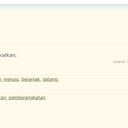
katkan;
source:
h
,
menuju
,
beranjak
,
datang
,
kan
,
pemberangkatan
,