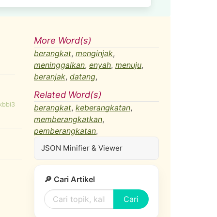
More Word(s)
berangkat
,
menginjak
,
meninggalkan
,
enyah
,
menuju
,
beranjak
,
datang
,
Related Word(s)
kbbi3
berangkat
,
keberangkatan
,
memberangkatkan
,
pemberangkatan
,
JSON Minifier & Viewer
🔎 Cari Artikel
Cari