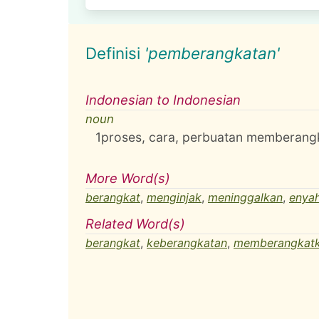
Definisi
'pemberangkatan'
Indonesian to Indonesian
noun
1
proses, cara, perbuatan memberang
More Word(s)
berangkat
,
menginjak
,
meninggalkan
,
enya
Related Word(s)
berangkat
,
keberangkatan
,
memberangkat