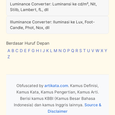
Luminance Converter: Luminansi ke cd/m², Nit,
Stilb, Lambert, fL, dll
Illuminance Converter: Iluminasi ke Lux, Foot-
Candle, Phot, Nox, dll
Berdasar Huruf Depan
A
B
C
D
E
F
G
H
I
J
K
L
M
N
O
P
Q
R
S
T
U
V
W
X
Y
Z
Obfuscated by
artikata.com
. Kamus Definisi,
Kamus Kata, Kamus Pengertian, Kamus Arti.
Berisi kamus KBBI (Kamus Besar Bahasa
Indonesia) dan kamus Inggris lainnya.
Source &
Disclaimer