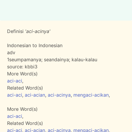
Definisi
'aci-acinya'
Indonesian to Indonesian
adv
1
seumpamanya; seandainya; kalau-kalau
source:
kbbi3
More Word(s)
aci-aci
,
Related Word(s)
aci-aci
,
aci-acian
,
aci-acinya
,
mengaci-acikan
,
More Word(s)
aci-aci
,
Related Word(s)
aci-aci
,
aci-acian
,
aci-acinya
,
mengaci-acikan
,