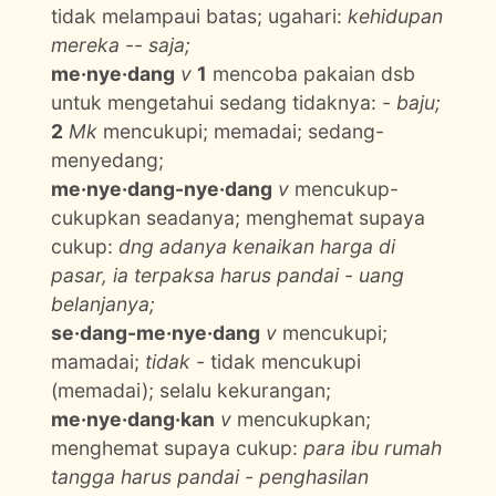
tidak melampaui batas; ugahari:
kehidupan
mereka -- saja;
me·nye·dang
v
1
mencoba pakaian dsb
untuk mengetahui sedang tidaknya:
- baju;
2
Mk
mencukupi; memadai; sedang-
menyedang;
me·nye·dang-nye·dang
v
mencukup-
cukupkan seadanya; menghemat supaya
cukup:
dng adanya kenaikan harga di
pasar, ia terpaksa harus pandai - uang
belanjanya;
se·dang-me·nye·dang
v
mencukupi;
mamadai;
tidak -
tidak mencukupi
(memadai); selalu kekurangan;
me·nye·dang·kan
v
mencukupkan;
menghemat supaya cukup:
para ibu rumah
tangga harus pandai - penghasilan