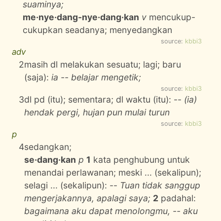
suaminya;
me·nye·dang-nye·dang·kan
v
mencukup-
cukupkan seadanya; menyedangkan
source:
kbbi3
adv
2
masih dl melakukan sesuatu; lagi; baru
(saja):
ia -- belajar mengetik;
source:
kbbi3
3
dl pd (itu); sementara; dl waktu (itu): --
(ia)
hendak pergi, hujan pun mulai turun
source:
kbbi3
p
4
sedangkan;
se·dang·kan
p
1
kata penghubung untuk
menandai perlawanan; meski ... (sekalipun);
selagi ... (sekalipun): --
Tuan tidak sanggup
mengerjakannya, apalagi saya;
2
padahal:
bagaimana aku dapat menolongmu, -- aku