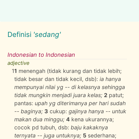
Definisi
'sedang'
Indonesian to Indonesian
adjective
1
1
menengah (tidak kurang dan tidak lebih;
tidak besar dan tidak kecil, dsb):
ia hanya
mempunyai nilai yg -- di kelasnya sehingga
tidak mungkin menjadi juara kelas;
2
patut;
pantas:
upah yg diterimanya per hari sudah
-- baginya;
3
cukup:
gajinya hanya -- untuk
makan dua minggu;
4
kena ukurannya;
cocok pd tubuh, dsb:
baju kakaknya
ternyata -- juga untuknya;
5
sederhana;