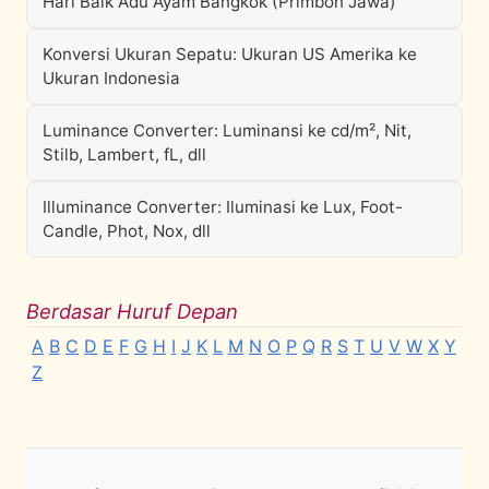
Hari Baik Adu Ayam Bangkok (Primbon Jawa)
Konversi Ukuran Sepatu: Ukuran US Amerika ke
Ukuran Indonesia
Luminance Converter: Luminansi ke cd/m², Nit,
Stilb, Lambert, fL, dll
Illuminance Converter: Iluminasi ke Lux, Foot-
Candle, Phot, Nox, dll
Berdasar Huruf Depan
A
B
C
D
E
F
G
H
I
J
K
L
M
N
O
P
Q
R
S
T
U
V
W
X
Y
Z