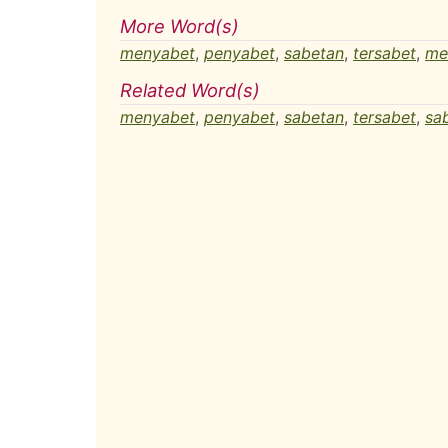
More Word(s)
menyabet
,
penyabet
,
sabetan
,
tersabet
,
me
Related Word(s)
menyabet
,
penyabet
,
sabetan
,
tersabet
,
sa