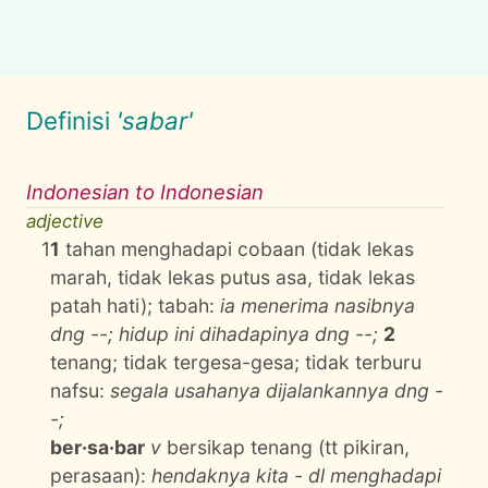
Definisi
'sabar'
Indonesian to Indonesian
adjective
1
1
tahan menghadapi cobaan (tidak lekas
marah, tidak lekas putus asa, tidak lekas
patah hati); tabah:
ia menerima nasibnya
dng --; hidup ini dihadapinya dng --;
2
tenang; tidak tergesa-gesa; tidak terburu
nafsu:
segala usahanya dijalankannya dng -
-;
ber·sa·bar
v
bersikap tenang (tt pikiran,
perasaan):
hendaknya kita - dl menghadapi