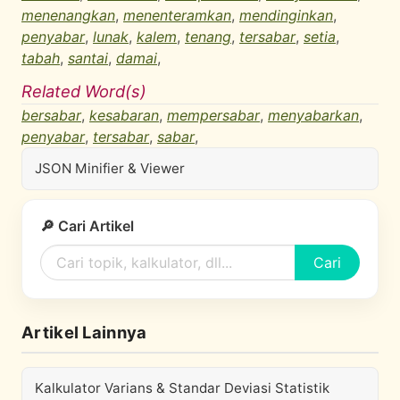
menenangkan
,
menenteramkan
,
mendinginkan
,
penyabar
,
lunak
,
kalem
,
tenang
,
tersabar
,
setia
,
tabah
,
santai
,
damai
,
Related Word(s)
bersabar
,
kesabaran
,
mempersabar
,
menyabarkan
,
penyabar
,
tersabar
,
sabar
,
JSON Minifier & Viewer
🔎 Cari Artikel
Cari
Artikel Lainnya
Kalkulator Varians & Standar Deviasi Statistik