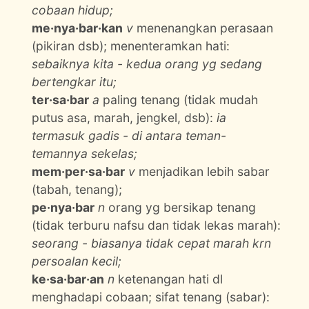
cobaan hidup;
me·nya·bar·kan
v
menenangkan perasaan
(pikiran dsb); menenteramkan hati:
sebaiknya kita - kedua orang yg sedang
bertengkar itu;
ter·sa·bar
a
paling tenang (tidak mudah
putus asa, marah, jengkel, dsb):
ia
termasuk gadis - di antara teman-
temannya sekelas;
mem·per·sa·bar
v
menjadikan lebih sabar
(tabah, tenang);
pe·nya·bar
n
orang yg bersikap tenang
(tidak terburu nafsu dan tidak lekas marah):
seorang - biasanya tidak cepat marah krn
persoalan kecil;
ke·sa·bar·an
n
ketenangan hati dl
menghadapi cobaan; sifat tenang (sabar):