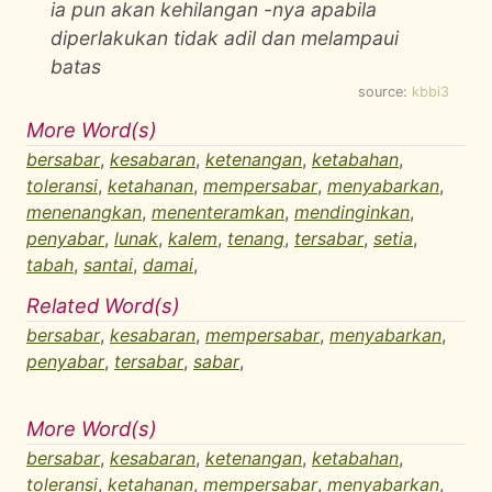
ia pun akan kehilangan -nya apabila
diperlakukan tidak adil dan melampaui
batas
source:
kbbi3
More Word(s)
bersabar
,
kesabaran
,
ketenangan
,
ketabahan
,
toleransi
,
ketahanan
,
mempersabar
,
menyabarkan
,
menenangkan
,
menenteramkan
,
mendinginkan
,
penyabar
,
lunak
,
kalem
,
tenang
,
tersabar
,
setia
,
tabah
,
santai
,
damai
,
Related Word(s)
bersabar
,
kesabaran
,
mempersabar
,
menyabarkan
,
penyabar
,
tersabar
,
sabar
,
More Word(s)
bersabar
,
kesabaran
,
ketenangan
,
ketabahan
,
toleransi
,
ketahanan
,
mempersabar
,
menyabarkan
,