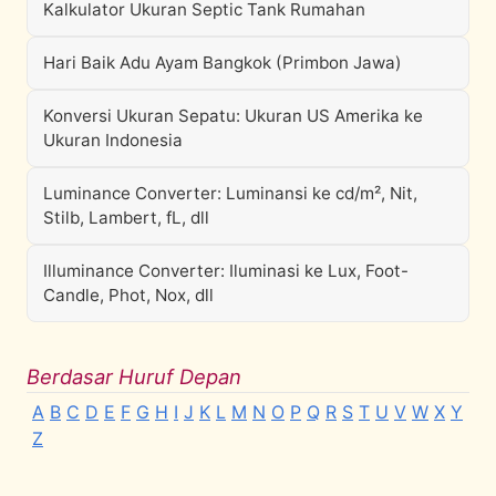
Kalkulator Ukuran Septic Tank Rumahan
Hari Baik Adu Ayam Bangkok (Primbon Jawa)
Konversi Ukuran Sepatu: Ukuran US Amerika ke
Ukuran Indonesia
Luminance Converter: Luminansi ke cd/m², Nit,
Stilb, Lambert, fL, dll
Illuminance Converter: Iluminasi ke Lux, Foot-
Candle, Phot, Nox, dll
Berdasar Huruf Depan
A
B
C
D
E
F
G
H
I
J
K
L
M
N
O
P
Q
R
S
T
U
V
W
X
Y
Z