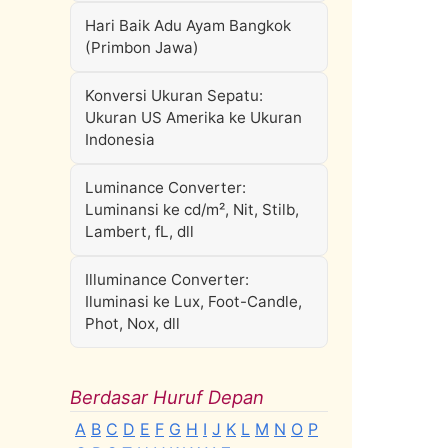
Hari Baik Adu Ayam Bangkok
(Primbon Jawa)
Konversi Ukuran Sepatu:
Ukuran US Amerika ke Ukuran
Indonesia
Luminance Converter:
Luminansi ke cd/m², Nit, Stilb,
Lambert, fL, dll
Illuminance Converter:
Iluminasi ke Lux, Foot-Candle,
Phot, Nox, dll
Berdasar Huruf Depan
A
B
C
D
E
F
G
H
I
J
K
L
M
N
O
P