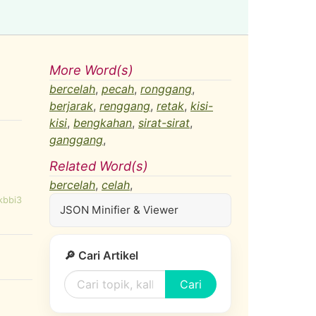
More Word(s)
bercelah
,
pecah
,
ronggang
,
berjarak
,
renggang
,
retak
,
kisi-
kisi
,
bengkahan
,
sirat-sirat
,
ganggang
,
Related Word(s)
bercelah
,
celah
,
kbbi3
JSON Minifier & Viewer
🔎 Cari Artikel
Cari