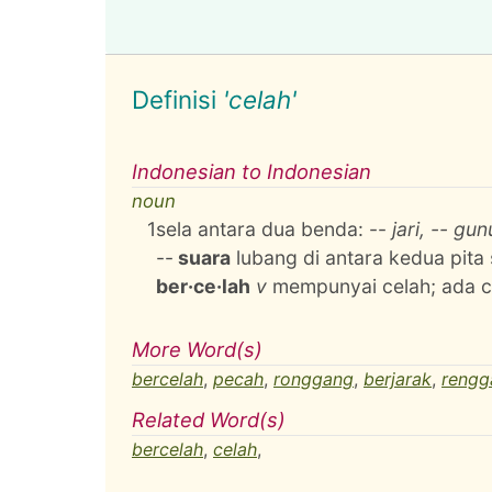
Definisi
'celah'
Indonesian to Indonesian
noun
1
sela antara dua benda: --
jari, -- gu
--
suara
lubang di antara kedua pita 
ber·ce·lah
v
mempunyai celah; ada c
More Word(s)
bercelah
,
pecah
,
ronggang
,
berjarak
,
rengg
Related Word(s)
bercelah
,
celah
,