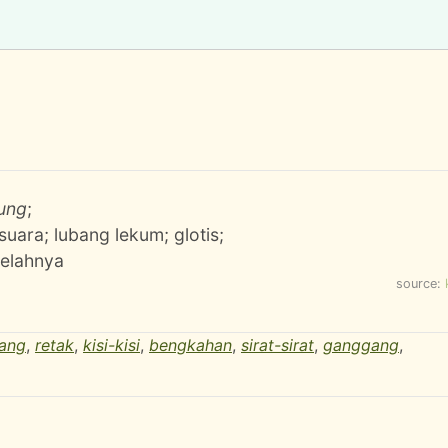
nung
;
suara; lubang lekum; glotis;
elahnya
source:
ang
,
retak
,
kisi-kisi
,
bengkahan
,
sirat-sirat
,
ganggang
,