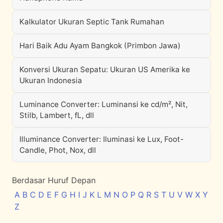
Kalkulator Ukuran Septic Tank Rumahan
Hari Baik Adu Ayam Bangkok (Primbon Jawa)
Konversi Ukuran Sepatu: Ukuran US Amerika ke
Ukuran Indonesia
Luminance Converter: Luminansi ke cd/m², Nit,
Stilb, Lambert, fL, dll
Illuminance Converter: Iluminasi ke Lux, Foot-
Candle, Phot, Nox, dll
Berdasar Huruf Depan
A
B
C
D
E
F
G
H
I
J
K
L
M
N
O
P
Q
R
S
T
U
V
W
X
Y
Z