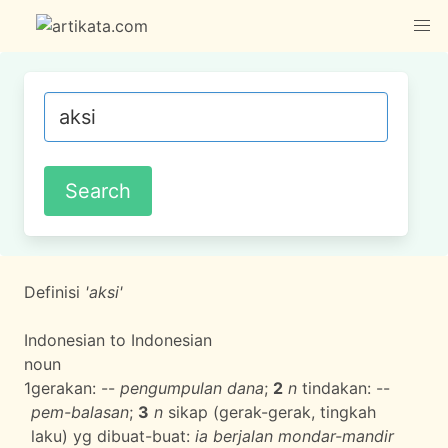
Definisi
'aksi'
Indonesian to Indonesian
noun
1
gerakan: --
pengumpulan dana
;
2
n
tindakan: --
pem-balasan
;
3
n
sikap (gerak-gerak, tingkah
laku) yg dibuat-buat:
ia berjalan mondar-mandir