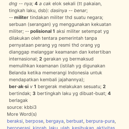
dng -- nya;
4
a cak
elok sekali (tt pakaian,
tingkah laku, dsb):
dasinya -- benar
;
--
militer
tindakan militer thd suatu negara;
serbuan (serangan) yg menggunakan kekuatan
militer; --
polisional 1
aksi militer setempat yg
dilakukan oleh tentara pemerintah tanpa
pernyataan perang yg resmi thd orang yg
dianggap melanggar keamanan dan ketertiban
internasional;
2
gerakan yg bermaksud
memulihkan keamanan (istilah yg digunakan
Belanda ketika memerangi Indonesia untuk
mendapatkan kembali jajahannya);
ber·ak·si
v
1
bergerak melakukan sesuatu;
2
bertindak;
3
bertingkah laku yg dibuat-buat;
4
berlagak
source:
kbbi3
More Word(s)
beraksi
,
berpose
,
bergaya
,
berbuat
,
berpura-pura
,
beroperasi
,
kiprah
,
laku
,
ulah
,
kesibukan
,
aktivitas
,