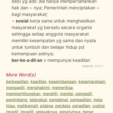
dsb) yg adil:
dia hanya mempertahankan
hak dan ~ nya; Pemerintah menciptakan ~
bagi masyarakat;
~
sosial
kerja sama untuk menghasilkan
masyarakat yg bersatu secara organis
sehingga setiap anggota masyarakat
memiliki kesempatan yg sama dan nyata
untuk tumbuh dan belajar hidup pd
kemampuan aslinya;
ber·ke·a·dil·an
v
mempunyai keadilan
source:
kbbi3
More Word(s)
berkeadilan
,
keadilan
,
keseimbangan
,
kesamarataan
,
mengadili
,
menghakimi
,
memeriksa
,
memperhitungkan
,
meneliti
,
menilai
,
pengadil
,
penimbang
,
telangkai
,
pendamai
,
pengadilan
,
meja
hijau
,
mahkamah
,
pidana
,
perdata
,
peradilan
,
yustisi
,
teradil
,
teradili
,
selayaknya
,
sepatutnya
,
benar
,