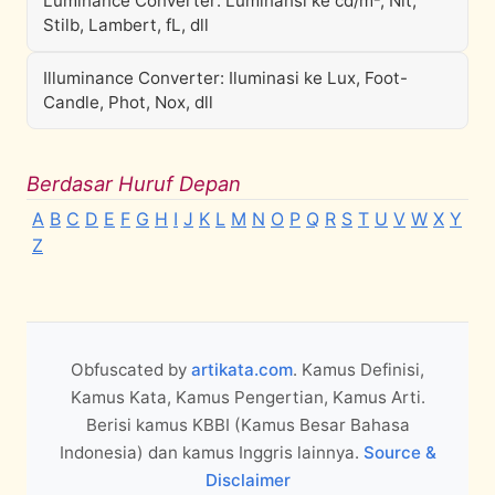
Luminance Converter: Luminansi ke cd/m², Nit,
Stilb, Lambert, fL, dll
Illuminance Converter: Iluminasi ke Lux, Foot-
Candle, Phot, Nox, dll
Berdasar Huruf Depan
A
B
C
D
E
F
G
H
I
J
K
L
M
N
O
P
Q
R
S
T
U
V
W
X
Y
Z
Obfuscated by
artikata.com
. Kamus Definisi,
Kamus Kata, Kamus Pengertian, Kamus Arti.
Berisi kamus KBBI (Kamus Besar Bahasa
Indonesia) dan kamus Inggris lainnya.
Source &
Disclaimer