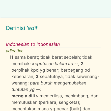
Definisi
'adil'
Indonesian to Indonesian
adjective
1
1
sama berat; tidak berat sebelah; tidak
memihak:
keputusan hakim itu --;
2
berpihak kpd yg benar; berpegang pd
kebenaran;
3
sepatutnya; tidak sewenang-
wenang:
para buruh mengemukakan
tuntutan yg --;
meng·a·dili
v
memeriksa, menimbang, dan
memutuskan (perkara, sengketa);
menentukan mana yg benar (baik) dan