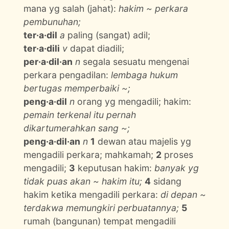
mana yg salah (jahat):
hakim ~ perkara
pembunuhan;
ter·a·dil
a
paling (sangat) adil;
ter·a·dili
v
dapat diadili;
per·a·dil·an
n
segala sesuatu mengenai
perkara pengadilan:
lembaga hukum
bertugas memperbaiki ~;
peng·a·dil
n
orang yg mengadili; hakim:
pemain terkenal itu pernah
dikartumerahkan sang ~;
peng·a·dil·an
n
1
dewan atau majelis yg
mengadili perkara; mahkamah;
2
proses
mengadili;
3
keputusan hakim:
banyak yg
tidak puas akan ~ hakim itu;
4
sidang
hakim ketika mengadili perkara:
di depan ~
terdakwa memungkiri perbuatannya;
5
rumah (bangunan) tempat mengadili