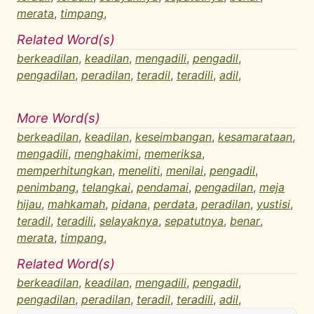
merata
,
timpang
,
Related Word(s)
berkeadilan
,
keadilan
,
mengadili
,
pengadil
,
pengadilan
,
peradilan
,
teradil
,
teradili
,
adil
,
More Word(s)
berkeadilan
,
keadilan
,
keseimbangan
,
kesamarataan
,
mengadili
,
menghakimi
,
memeriksa
,
memperhitungkan
,
meneliti
,
menilai
,
pengadil
,
penimbang
,
telangkai
,
pendamai
,
pengadilan
,
meja
hijau
,
mahkamah
,
pidana
,
perdata
,
peradilan
,
yustisi
,
teradil
,
teradili
,
selayaknya
,
sepatutnya
,
benar
,
merata
,
timpang
,
Related Word(s)
berkeadilan
,
keadilan
,
mengadili
,
pengadil
,
pengadilan
,
peradilan
,
teradil
,
teradili
,
adil
,