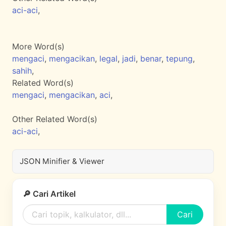
aci-aci
,
More Word(s)
mengaci
,
mengacikan
,
legal
,
jadi
,
benar
,
tepung
,
sahih
,
Related Word(s)
mengaci
,
mengacikan
,
aci
,
Other Related Word(s)
aci-aci
,
JSON Minifier & Viewer
🔎 Cari Artikel
Cari