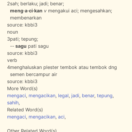
2
sah; berlaku; jadi; benar;
meng·a·ci·kan
v
mengakui aci; mengesahkan;
membenarkan
source:
kbbi3
noun
3
pati; tepung;
--
sagu
pati sagu
source:
kbbi3
verb
4
menghaluskan plester tembok atau tembok dng
semen bercampur air
source:
kbbi3
More Word(s)
mengaci
,
mengacikan
,
legal
,
jadi
,
benar
,
tepung
,
sahih
,
Related Word(s)
mengaci
,
mengacikan
,
aci
,
Other Related Word(s)