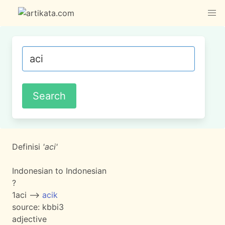
Definisi
'aci'
Indonesian to Indonesian
?
1
aci -->
acik
source:
kbbi3
adjective