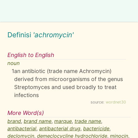
Definisi
'achromycin'
English to English
noun
1
an antibiotic (trade name Achromycin)
derived from microorganisms of the genus
Streptomyces and used broadly to treat
infections
source:
wordnet30
More Word(s)
brand
,
brand name
,
marque
,
trade name
,
antibacterial
,
antibacterial drug
,
bactericide
,
declomycin
,
demeclocycline hydrochloride
,
minocin
,