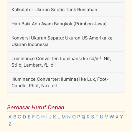
Kalkulator Ukuran Septic Tank Rumahan
Hari Baik Adu Ayam Bangkok (Primbon Jawa)
Konversi Ukuran Sepatu: Ukuran US Amerika ke
Ukuran Indonesia
Luminance Converter: Luminansi ke cd/m², Nit,
Stilb, Lambert, fL, dll
Illuminance Converter: Iluminasi ke Lux, Foot-
Candle, Phot, Nox, dll
Berdasar Huruf Depan
A
B
C
D
E
F
G
H
I
J
K
L
M
N
O
P
Q
R
S
T
U
V
W
X
Y
Z