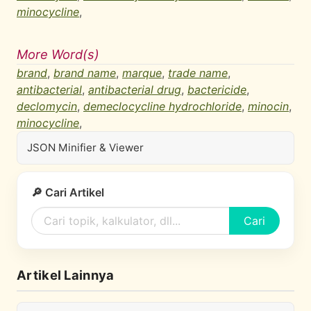
minocycline
,
More Word(s)
brand
,
brand name
,
marque
,
trade name
,
antibacterial
,
antibacterial drug
,
bactericide
,
declomycin
,
demeclocycline hydrochloride
,
minocin
,
minocycline
,
JSON Minifier & Viewer
🔎 Cari Artikel
Cari
Artikel Lainnya