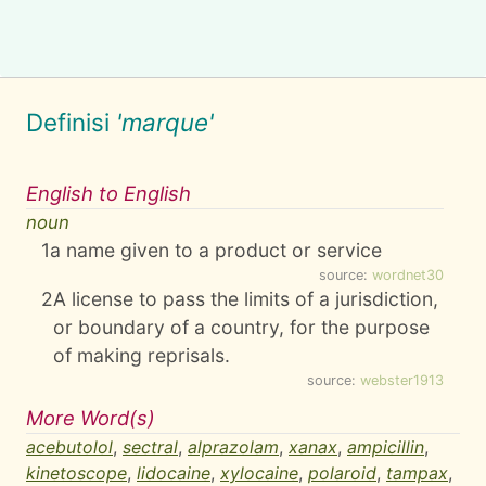
Definisi
'marque'
English to English
noun
1
a name given to a product or service
source:
wordnet30
2
A license to pass the limits of a jurisdiction,
or boundary of a country, for the purpose
of making reprisals.
source:
webster1913
More Word(s)
acebutolol
,
sectral
,
alprazolam
,
xanax
,
ampicillin
,
kinetoscope
,
lidocaine
,
xylocaine
,
polaroid
,
tampax
,