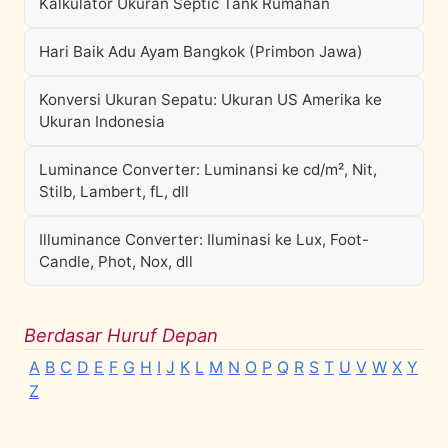
Kalkulator Ukuran Septic Tank Rumahan
Hari Baik Adu Ayam Bangkok (Primbon Jawa)
Konversi Ukuran Sepatu: Ukuran US Amerika ke
Ukuran Indonesia
Luminance Converter: Luminansi ke cd/m², Nit,
Stilb, Lambert, fL, dll
Illuminance Converter: Iluminasi ke Lux, Foot-
Candle, Phot, Nox, dll
Berdasar Huruf Depan
A
B
C
D
E
F
G
H
I
J
K
L
M
N
O
P
Q
R
S
T
U
V
W
X
Y
Z