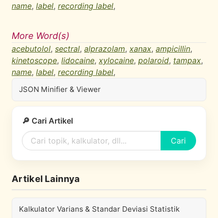
name
,
label
,
recording label
,
More Word(s)
acebutolol
,
sectral
,
alprazolam
,
xanax
,
ampicillin
,
kinetoscope
,
lidocaine
,
xylocaine
,
polaroid
,
tampax
,
name
,
label
,
recording label
,
JSON Minifier & Viewer
🔎 Cari Artikel
Cari
Artikel Lainnya
Kalkulator Varians & Standar Deviasi Statistik