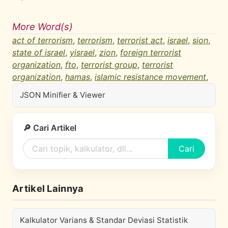
More Word(s)
act of terrorism
,
terrorism
,
terrorist act
,
israel
,
sion
,
state of israel
,
yisrael
,
zion
,
foreign terrorist
organization
,
fto
,
terrorist group
,
terrorist
organization
,
hamas
,
islamic resistance movement
,
JSON Minifier & Viewer
🔎 Cari Artikel
Cari
Artikel Lainnya
Kalkulator Varians & Standar Deviasi Statistik