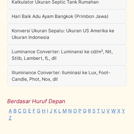
Kalkulator Ukuran Septic Tank Rumahan
Hari Baik Adu Ayam Bangkok (Primbon Jawa)
Konversi Ukuran Sepatu: Ukuran US Amerika ke
Ukuran Indonesia
Luminance Converter: Luminansi ke cd/m², Nit,
Stilb, Lambert, fL, dll
Illuminance Converter: Iluminasi ke Lux, Foot-
Candle, Phot, Nox, dll
Berdasar Huruf Depan
A
B
C
D
E
F
G
H
I
J
K
L
M
N
O
P
Q
R
S
T
U
V
W
X
Y
Z