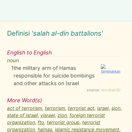
Definisi
'salah al-din battalions'
English to English
noun
1
the military arm of Hamas
responsible for suicide bombings
and other attacks on Israel
source:
wordnet30
More Word(s)
act of terrorism
,
terrorism
,
terrorist act
,
israel
,
sion
,
state of israel
,
yisrael
,
zion
,
foreign terrorist
organization
,
fto
,
terrorist group
,
terrorist
organization
,
hamas
,
islamic resistance movement
,