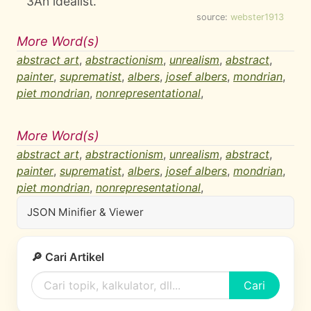
3
An idealist.
source:
webster1913
More Word(s)
abstract art
,
abstractionism
,
unrealism
,
abstract
,
painter
,
suprematist
,
albers
,
josef albers
,
mondrian
,
piet mondrian
,
nonrepresentational
,
More Word(s)
abstract art
,
abstractionism
,
unrealism
,
abstract
,
painter
,
suprematist
,
albers
,
josef albers
,
mondrian
,
piet mondrian
,
nonrepresentational
,
JSON Minifier & Viewer
🔎 Cari Artikel
Cari