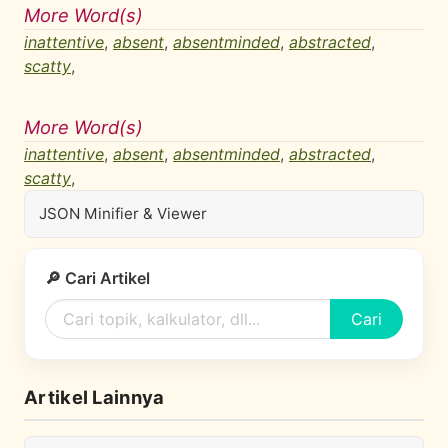
More Word(s)
inattentive
,
absent
,
absentminded
,
abstracted
,
scatty
,
More Word(s)
inattentive
,
absent
,
absentminded
,
abstracted
,
scatty
,
JSON Minifier & Viewer
🔎 Cari Artikel
Cari
Artikel Lainnya