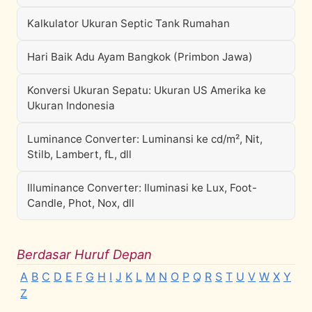
Kalkulator Ukuran Septic Tank Rumahan
Hari Baik Adu Ayam Bangkok (Primbon Jawa)
Konversi Ukuran Sepatu: Ukuran US Amerika ke
Ukuran Indonesia
Luminance Converter: Luminansi ke cd/m², Nit,
Stilb, Lambert, fL, dll
Illuminance Converter: Iluminasi ke Lux, Foot-
Candle, Phot, Nox, dll
Berdasar Huruf Depan
A
B
C
D
E
F
G
H
I
J
K
L
M
N
O
P
Q
R
S
T
U
V
W
X
Y
Z