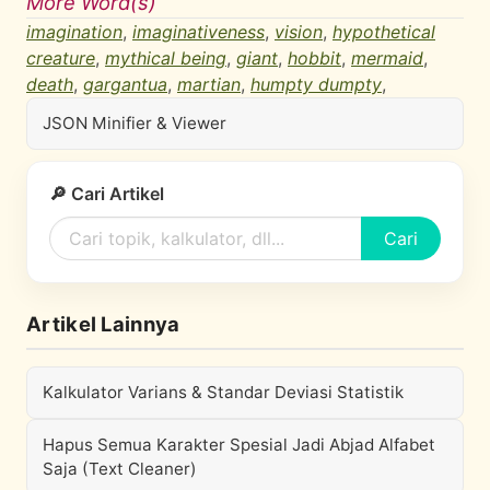
More Word(s)
imagination
,
imaginativeness
,
vision
,
hypothetical
creature
,
mythical being
,
giant
,
hobbit
,
mermaid
,
death
,
gargantua
,
martian
,
humpty dumpty
,
JSON Minifier & Viewer
🔎 Cari Artikel
Cari
Artikel Lainnya
Kalkulator Varians & Standar Deviasi Statistik
Hapus Semua Karakter Spesial Jadi Abjad Alfabet
Saja (Text Cleaner)