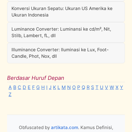
Konversi Ukuran Sepatu: Ukuran US Amerika ke
Ukuran Indonesia
Luminance Converter: Luminansi ke cd/m², Nit,
Stilb, Lambert, fL, dll
Illuminance Converter: Iluminasi ke Lux, Foot-
Candle, Phot, Nox, dll
Berdasar Huruf Depan
A
B
C
D
E
F
G
H
I
J
K
L
M
N
O
P
Q
R
S
T
U
V
W
X
Y
Z
Obfuscated by
artikata.com
. Kamus Definisi,