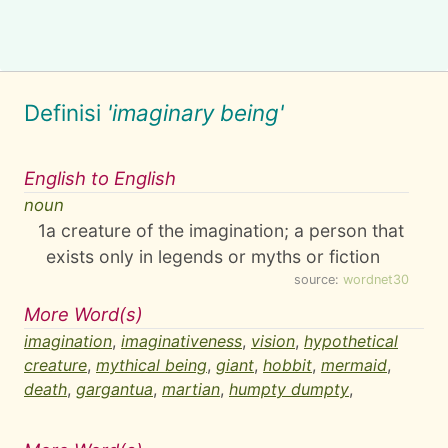
Definisi
'imaginary being'
English to English
noun
1
a creature of the imagination; a person that
exists only in legends or myths or fiction
source:
wordnet30
More Word(s)
imagination
,
imaginativeness
,
vision
,
hypothetical
creature
,
mythical being
,
giant
,
hobbit
,
mermaid
,
death
,
gargantua
,
martian
,
humpty dumpty
,