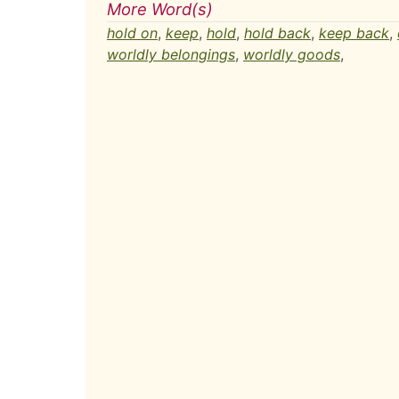
More Word(s)
hold on
,
keep
,
hold
,
hold back
,
keep back
,
worldly belongings
,
worldly goods
,