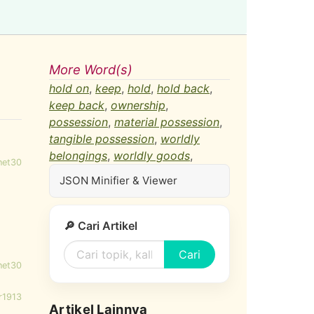
More Word(s)
hold on
,
keep
,
hold
,
hold back
,
keep back
,
ownership
,
possession
,
material possession
,
tangible possession
,
worldly
belongings
,
worldly goods
,
net30
JSON Minifier & Viewer
🔎 Cari Artikel
Cari
net30
r1913
Artikel Lainnya