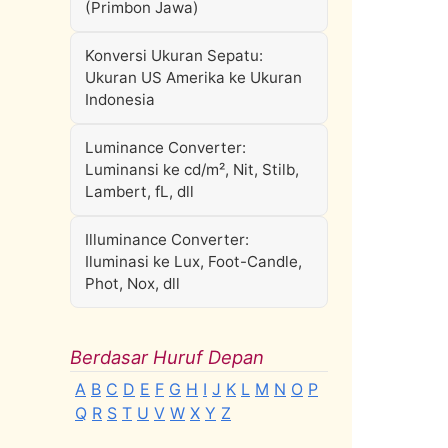
(Primbon Jawa)
Konversi Ukuran Sepatu:
Ukuran US Amerika ke Ukuran
Indonesia
Luminance Converter:
Luminansi ke cd/m², Nit, Stilb,
Lambert, fL, dll
Illuminance Converter:
Iluminasi ke Lux, Foot-Candle,
Phot, Nox, dll
Berdasar Huruf Depan
A
B
C
D
E
F
G
H
I
J
K
L
M
N
O
P
Q
R
S
T
U
V
W
X
Y
Z