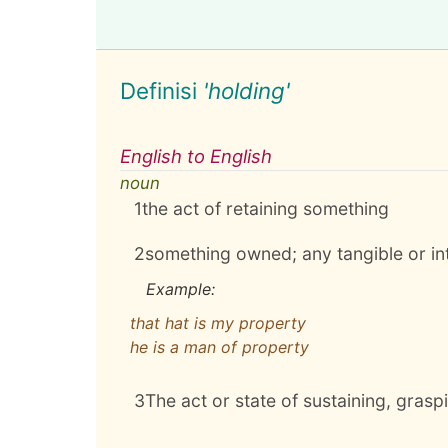
Definisi
'holding'
English to English
noun
1
the act of retaining something
2
something owned; any tangible or i
Example:
that hat is my property
he is a man of property
3
The act or state of sustaining, graspi