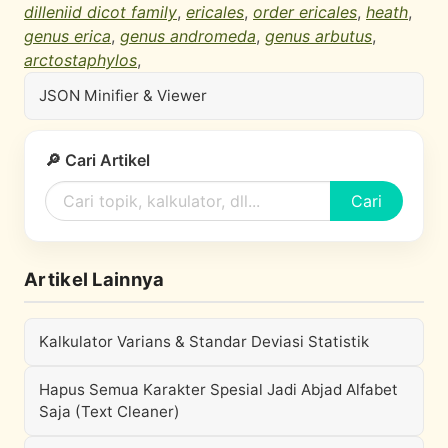
dilleniid dicot family
,
ericales
,
order ericales
,
heath
,
genus erica
,
genus andromeda
,
genus arbutus
,
arctostaphylos
,
JSON Minifier & Viewer
🔎 Cari Artikel
Cari
Artikel Lainnya
Kalkulator Varians & Standar Deviasi Statistik
Hapus Semua Karakter Spesial Jadi Abjad Alfabet
Saja (Text Cleaner)