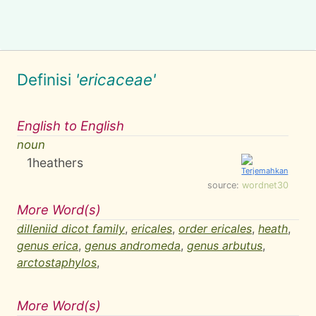
Definisi
'ericaceae'
English to English
noun
1
heathers
source:
wordnet30
More Word(s)
dilleniid dicot family
,
ericales
,
order ericales
,
heath
,
genus erica
,
genus andromeda
,
genus arbutus
,
arctostaphylos
,
More Word(s)