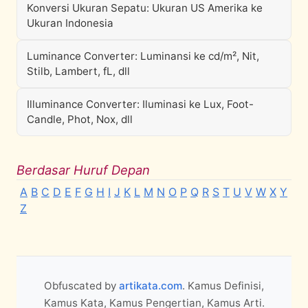
Konversi Ukuran Sepatu: Ukuran US Amerika ke
Ukuran Indonesia
Luminance Converter: Luminansi ke cd/m², Nit,
Stilb, Lambert, fL, dll
Illuminance Converter: Iluminasi ke Lux, Foot-
Candle, Phot, Nox, dll
Berdasar Huruf Depan
A
B
C
D
E
F
G
H
I
J
K
L
M
N
O
P
Q
R
S
T
U
V
W
X
Y
Z
Obfuscated by
artikata.com
. Kamus Definisi,
Kamus Kata, Kamus Pengertian, Kamus Arti.