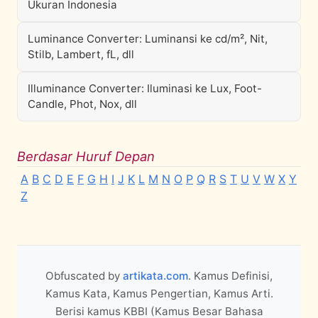
Ukuran Indonesia
Luminance Converter: Luminansi ke cd/m², Nit,
Stilb, Lambert, fL, dll
Illuminance Converter: Iluminasi ke Lux, Foot-
Candle, Phot, Nox, dll
Berdasar Huruf Depan
A
B
C
D
E
F
G
H
I
J
K
L
M
N
O
P
Q
R
S
T
U
V
W
X
Y
Z
Obfuscated by
artikata.com
. Kamus Definisi,
Kamus Kata, Kamus Pengertian, Kamus Arti.
Berisi kamus KBBI (Kamus Besar Bahasa