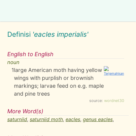
Definisi
'eacles imperialis'
English to English
noun
1
large American moth having yellow
wings with purplish or brownish
markings; larvae feed on e.g. maple
and pine trees
source:
wordnet30
More Word(s)
saturniid
,
saturniid moth
,
eacles
,
genus eacles
,