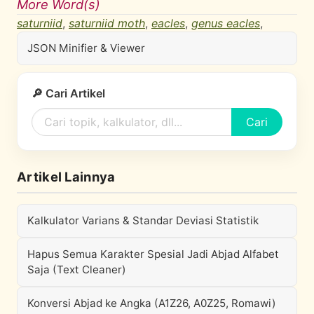
More Word(s)
saturniid
,
saturniid moth
,
eacles
,
genus eacles
,
JSON Minifier & Viewer
🔎 Cari Artikel
Cari
Artikel Lainnya
Kalkulator Varians & Standar Deviasi Statistik
Hapus Semua Karakter Spesial Jadi Abjad Alfabet
Saja (Text Cleaner)
Konversi Abjad ke Angka (A1Z26, A0Z25, Romawi)