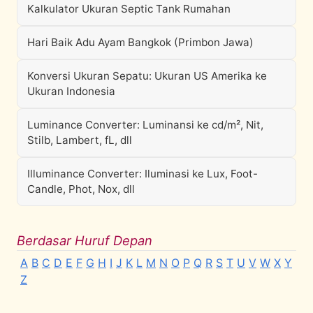
Kalkulator Ukuran Septic Tank Rumahan
Hari Baik Adu Ayam Bangkok (Primbon Jawa)
Konversi Ukuran Sepatu: Ukuran US Amerika ke
Ukuran Indonesia
Luminance Converter: Luminansi ke cd/m², Nit,
Stilb, Lambert, fL, dll
Illuminance Converter: Iluminasi ke Lux, Foot-
Candle, Phot, Nox, dll
Berdasar Huruf Depan
A
B
C
D
E
F
G
H
I
J
K
L
M
N
O
P
Q
R
S
T
U
V
W
X
Y
Z