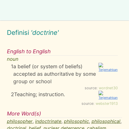
Definisi
'doctrine'
English to English
noun
1
a belief (or system of beliefs)
accepted as authoritative by some
group or school
source:
wordnet30
2
Teaching; instruction.
source:
webster1913
More Word(s)
philosopher
,
indoctrinate
,
philosophic
,
philosophical
,
doctrinal
,
belief
,
nuclear deterrence
,
cabalism
,