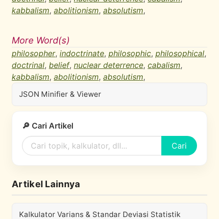
kabbalism
,
abolitionism
,
absolutism
,
More Word(s)
philosopher
,
indoctrinate
,
philosophic
,
philosophical
,
doctrinal
,
belief
,
nuclear deterrence
,
cabalism
,
kabbalism
,
abolitionism
,
absolutism
,
JSON Minifier & Viewer
🔎 Cari Artikel
Cari
Artikel Lainnya
Kalkulator Varians & Standar Deviasi Statistik