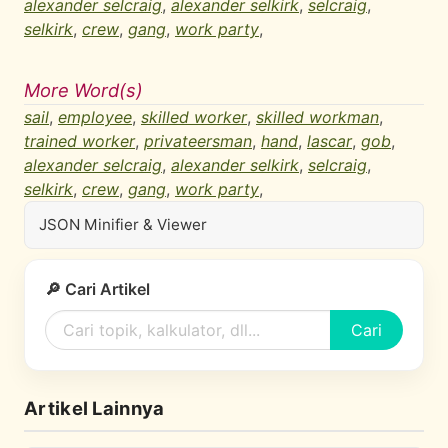
alexander selcraig
,
alexander selkirk
,
selcraig
,
selkirk
,
crew
,
gang
,
work party
,
More Word(s)
sail
,
employee
,
skilled worker
,
skilled workman
,
trained worker
,
privateersman
,
hand
,
lascar
,
gob
,
alexander selcraig
,
alexander selkirk
,
selcraig
,
selkirk
,
crew
,
gang
,
work party
,
JSON Minifier & Viewer
🔎 Cari Artikel
Cari
Artikel Lainnya