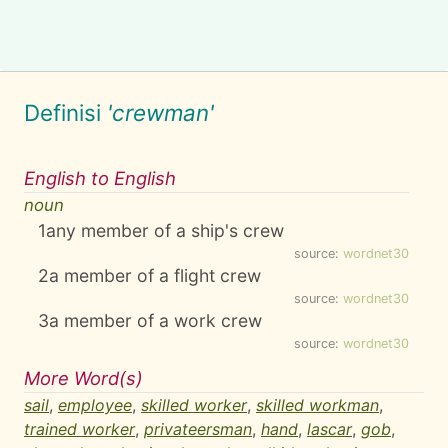
Definisi
'crewman'
English to English
noun
1
any member of a ship's crew
source:
wordnet30
2
a member of a flight crew
source:
wordnet30
3
a member of a work crew
source:
wordnet30
More Word(s)
sail
,
employee
,
skilled worker
,
skilled workman
,
trained worker
,
privateersman
,
hand
,
lascar
,
gob
,