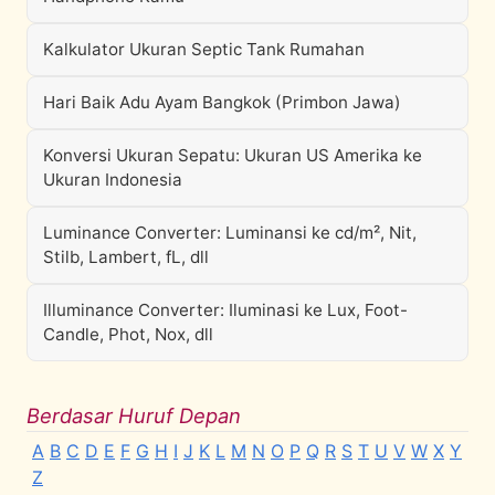
Kalkulator Ukuran Septic Tank Rumahan
Hari Baik Adu Ayam Bangkok (Primbon Jawa)
Konversi Ukuran Sepatu: Ukuran US Amerika ke
Ukuran Indonesia
Luminance Converter: Luminansi ke cd/m², Nit,
Stilb, Lambert, fL, dll
Illuminance Converter: Iluminasi ke Lux, Foot-
Candle, Phot, Nox, dll
Berdasar Huruf Depan
A
B
C
D
E
F
G
H
I
J
K
L
M
N
O
P
Q
R
S
T
U
V
W
X
Y
Z