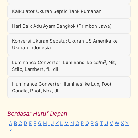
Kalkulator Ukuran Septic Tank Rumahan
Hari Baik Adu Ayam Bangkok (Primbon Jawa)
Konversi Ukuran Sepatu: Ukuran US Amerika ke
Ukuran Indonesia
Luminance Converter: Luminansi ke cd/m², Nit,
Stilb, Lambert, fL, dll
Illuminance Converter: Iluminasi ke Lux, Foot-
Candle, Phot, Nox, dll
Berdasar Huruf Depan
A
B
C
D
E
F
G
H
I
J
K
L
M
N
O
P
Q
R
S
T
U
V
W
X
Y
Z