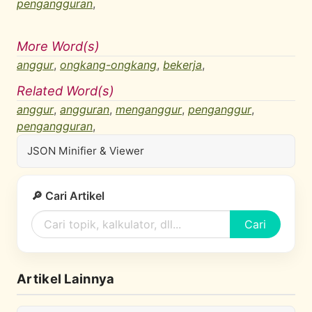
pengangguran
,
More Word(s)
anggur
,
ongkang-ongkang
,
bekerja
,
Related Word(s)
anggur
,
angguran
,
menganggur
,
penganggur
,
pengangguran
,
JSON Minifier & Viewer
🔎 Cari Artikel
Cari
Artikel Lainnya