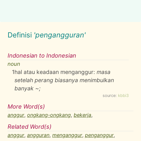
Definisi
'pengangguran'
Indonesian to Indonesian
noun
1
hal atau keadaan menganggur:
masa
setelah perang biasanya menimbulkan
banyak ~;
source:
kbbi3
More Word(s)
anggur
,
ongkang-ongkang
,
bekerja
,
Related Word(s)
anggur
,
angguran
,
menganggur
,
penganggur
,