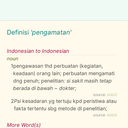
Definisi
'pengamatan'
Indonesian to Indonesian
noun
1
pengawasan thd perbuatan (kegiatan,
keadaan) orang lain; perbuatan mengamati
dng penuh; penelitian:
si sakit masih tetap
berada di bawah ~ dokter
;
source:
kbbi3
2
Psi
kesadaran yg tertuju kpd peristiwa atau
fakta tertentu sbg metode dl penelitian;
source:
kbbi3
More Word(s)