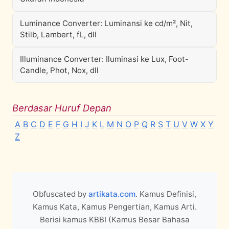
Luminance Converter: Luminansi ke cd/m², Nit,
Stilb, Lambert, fL, dll
Illuminance Converter: Iluminasi ke Lux, Foot-
Candle, Phot, Nox, dll
Berdasar Huruf Depan
A
B
C
D
E
F
G
H
I
J
K
L
M
N
O
P
Q
R
S
T
U
V
W
X
Y
Z
Obfuscated by
artikata.com
. Kamus Definisi,
Kamus Kata, Kamus Pengertian, Kamus Arti.
Berisi kamus KBBI (Kamus Besar Bahasa