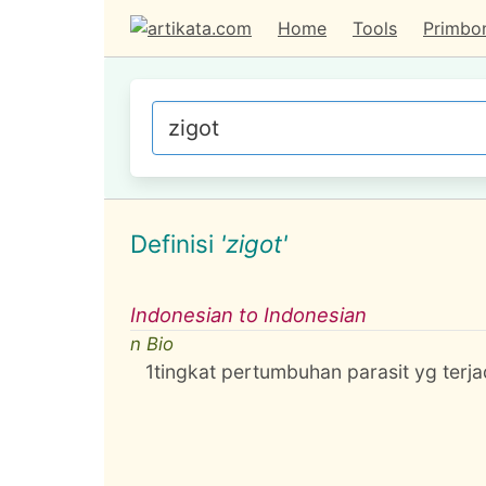
Home
Tools
Primbo
Definisi
'zigot'
Indonesian to Indonesian
n Bio
1
tingkat pertumbuhan parasit yg terj