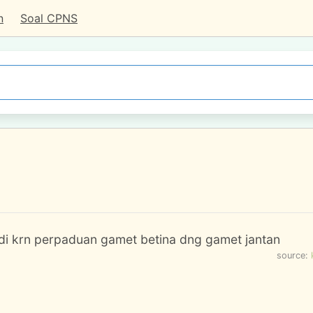
n
Soal CPNS
adi krn perpaduan gamet betina dng gamet jantan
source: