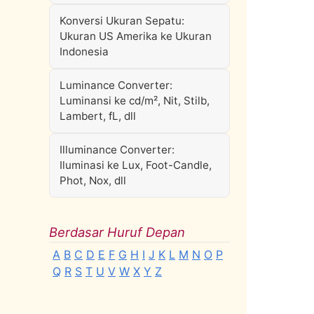
Konversi Ukuran Sepatu:
Ukuran US Amerika ke Ukuran
Indonesia
Luminance Converter:
Luminansi ke cd/m², Nit, Stilb,
Lambert, fL, dll
Illuminance Converter:
Iluminasi ke Lux, Foot-Candle,
Phot, Nox, dll
Berdasar Huruf Depan
A
B
C
D
E
F
G
H
I
J
K
L
M
N
O
P
Q
R
S
T
U
V
W
X
Y
Z