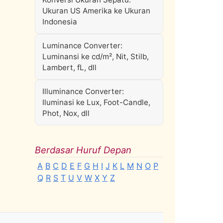
Ukuran US Amerika ke Ukuran
Indonesia
Luminance Converter:
Luminansi ke cd/m², Nit, Stilb,
Lambert, fL, dll
Illuminance Converter:
Iluminasi ke Lux, Foot-Candle,
Phot, Nox, dll
Berdasar Huruf Depan
A
B
C
D
E
F
G
H
I
J
K
L
M
N
O
P
Q
R
S
T
U
V
W
X
Y
Z