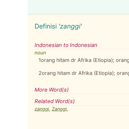
Definisi
'zanggi'
Indonesian to Indonesian
noun
1
orang hitam dr Afrika (Etiopia); oran
2
orang hitam dr Afrika (Etiopia); ora
More Word(s)
Related Word(s)
zanggi
,
Zanggi
,