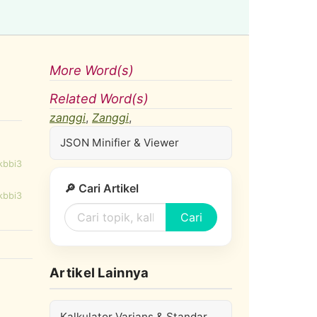
More Word(s)
Related Word(s)
zanggi
,
Zanggi
,
JSON Minifier & Viewer
kbbi3
🔎 Cari Artikel
kbbi3
Cari
Artikel Lainnya
Kalkulator Varians & Standar