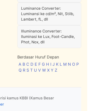
Luminance Converter:
Luminansi ke cd/m², Nit, Stilb,
Lambert, fL, dll
Illuminance Converter:
Iluminasi ke Lux, Foot-Candle,
Phot, Nox, dll
Berdasar Huruf Depan
A
B
C
D
E
F
G
H
I
J
K
L
M
N
O
P
Q
R
S
T
U
V
W
X
Y
Z
erisi kamus KBBI (Kamus Besar
mer