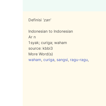
Definisi
'zan'
Indonesian to Indonesian
Ar n
1
syak; curiga; waham
source:
kbbi3
More Word(s)
waham
,
curiga
,
sangsi
,
ragu-ragu
,