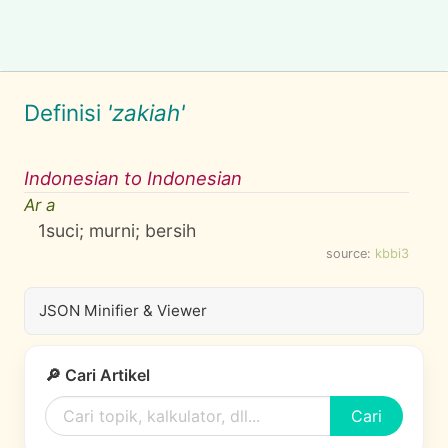
Definisi
'zakiah'
Indonesian to Indonesian
Ar a
1
suci; murni; bersih
source:
kbbi3
JSON Minifier & Viewer
🔎 Cari Artikel
Cari