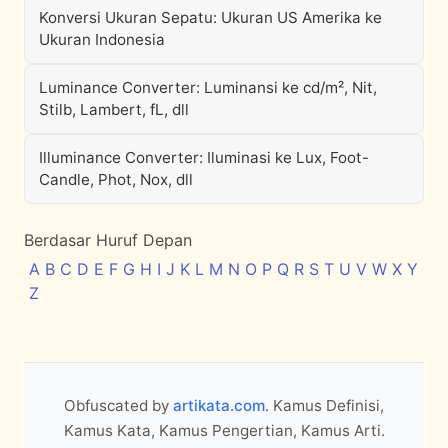
Konversi Ukuran Sepatu: Ukuran US Amerika ke
Ukuran Indonesia
Luminance Converter: Luminansi ke cd/m², Nit,
Stilb, Lambert, fL, dll
Illuminance Converter: Iluminasi ke Lux, Foot-
Candle, Phot, Nox, dll
Berdasar Huruf Depan
A
B
C
D
E
F
G
H
I
J
K
L
M
N
O
P
Q
R
S
T
U
V
W
X
Y
Z
Obfuscated by
artikata.com
. Kamus Definisi,
Kamus Kata, Kamus Pengertian, Kamus Arti.