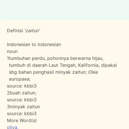
Definisi
'zaitun'
Indonesian to Indonesian
noun
1
tumbuhan perdu, pohonnya berwarna hijau,
tumbuh di daerah Laut Tengah, Kalifornia, dipakai
sbg bahan penghasil minyak zaitun;
Olea
europaea
;
source:
kbbi3
2
buah zaitun;
source:
kbbi3
3
minyak zaitun
source:
kbbi3
More Word(s)
oliva
,