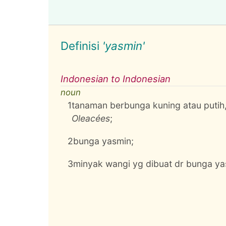
Definisi
'yasmin'
Indonesian to Indonesian
noun
1
tanaman berbunga kuning atau puti
Oleacées
;
2
bunga yasmin;
3
minyak wangi yg dibuat dr bunga y