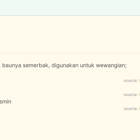
h, baunya semerbak, digunakan untuk wewangian;
source:
source:
asmin
source: