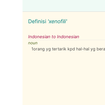
Definisi
'xenofili'
Indonesian to Indonesian
noun
1
orang yg tertarik kpd hal-hal yg bera