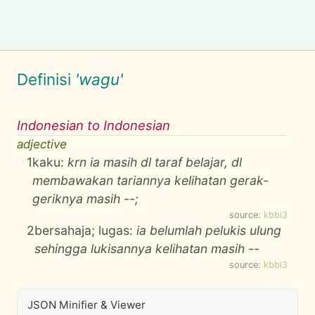
Definisi
'wagu'
Indonesian to Indonesian
adjective
1
kaku:
krn ia masih dl taraf belajar, dl
membawakan tariannya kelihatan gerak-
geriknya masih --;
source:
kbbi3
2
bersahaja; lugas:
ia belumlah pelukis ulung
sehingga lukisannya kelihatan masih --
source:
kbbi3
JSON Minifier & Viewer