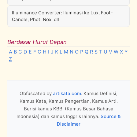
Illuminance Converter: Iluminasi ke Lux, Foot-
Candle, Phot, Nox, dll
Berdasar Huruf Depan
A
B
C
D
E
F
G
H
I
J
K
L
M
N
O
P
Q
R
S
T
U
V
W
X
Y
Z
Obfuscated by
artikata.com
. Kamus Definisi,
Kamus Kata, Kamus Pengertian, Kamus Arti.
Berisi kamus KBBI (Kamus Besar Bahasa
Indonesia) dan kamus Inggris lainnya.
Source &
Disclaimer