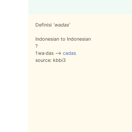
Definisi
'wadas'
Indonesian to Indonesian
?
1
wa·das -->
cadas
source:
kbbi3