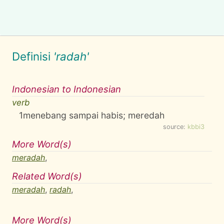
Definisi
'radah'
Indonesian to Indonesian
verb
1
menebang sampai habis; meredah
source:
kbbi3
More Word(s)
meradah
,
Related Word(s)
meradah
,
radah
,
More Word(s)