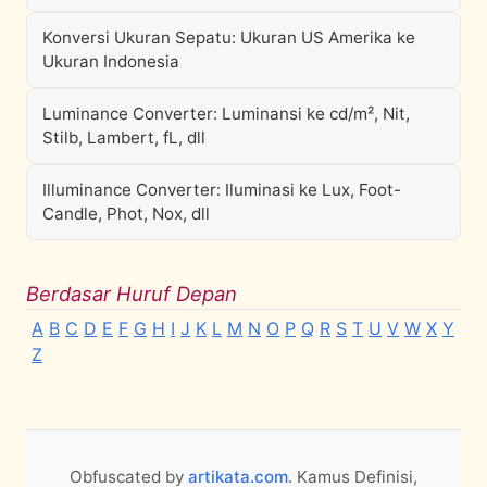
Konversi Ukuran Sepatu: Ukuran US Amerika ke
Ukuran Indonesia
Luminance Converter: Luminansi ke cd/m², Nit,
Stilb, Lambert, fL, dll
Illuminance Converter: Iluminasi ke Lux, Foot-
Candle, Phot, Nox, dll
Berdasar Huruf Depan
A
B
C
D
E
F
G
H
I
J
K
L
M
N
O
P
Q
R
S
T
U
V
W
X
Y
Z
Obfuscated by
artikata.com
. Kamus Definisi,