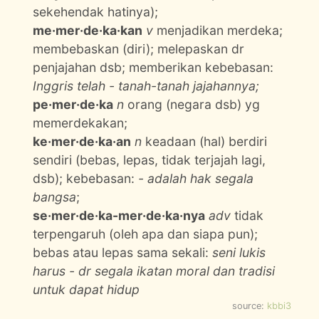
sekehendak hatinya);
me·mer·de·ka·kan
v
menjadikan merdeka;
membebaskan (diri); melepaskan dr
penjajahan dsb; memberikan kebebasan:
Inggris telah - tanah-tanah jajahannya;
pe·mer·de·ka
n
orang (negara dsb) yg
memerdekakan;
ke·mer·de·ka·an
n
keadaan (hal) berdiri
sendiri (bebas, lepas, tidak terjajah lagi,
dsb); kebebasan:
- adalah hak segala
bangsa
;
se·mer·de·ka-mer·de·ka·nya
adv
tidak
terpengaruh (oleh apa dan siapa pun);
bebas atau lepas sama sekali:
seni lukis
harus - dr segala ikatan moral dan tradisi
untuk dapat hidup
source:
kbbi3