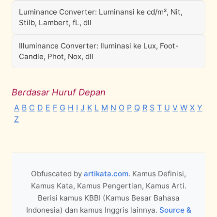
Luminance Converter: Luminansi ke cd/m², Nit,
Stilb, Lambert, fL, dll
Illuminance Converter: Iluminasi ke Lux, Foot-
Candle, Phot, Nox, dll
Berdasar Huruf Depan
A
B
C
D
E
F
G
H
I
J
K
L
M
N
O
P
Q
R
S
T
U
V
W
X
Y
Z
Obfuscated by
artikata.com
. Kamus Definisi,
Kamus Kata, Kamus Pengertian, Kamus Arti.
Berisi kamus KBBI (Kamus Besar Bahasa
Indonesia) dan kamus Inggris lainnya.
Source &