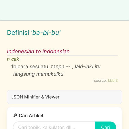
Definisi
'ba-bi-bu'
Indonesian to Indonesian
n cak
1
bicara sesuatu:
tanpa -- , laki-laki itu
langsung memukulku
source:
kbbi3
JSON Minifier & Viewer
🔎 Cari Artikel
Cari