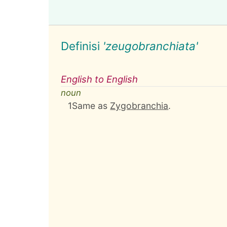
Definisi
'zeugobranchiata'
English to English
noun
1
Same as
Zygobranchia
.