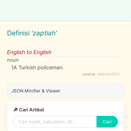
Definisi
'zaptiah'
English to English
noun
1
A Turkish policeman.
source:
webster1913
JSON Minifier & Viewer
🔎 Cari Artikel
Cari