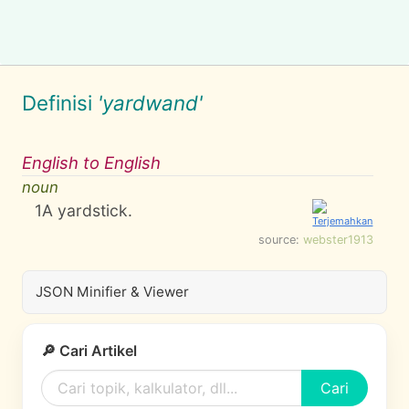
Definisi
'yardwand'
English to English
noun
1
A yardstick.
source:
webster1913
JSON Minifier & Viewer
🔎 Cari Artikel
Cari