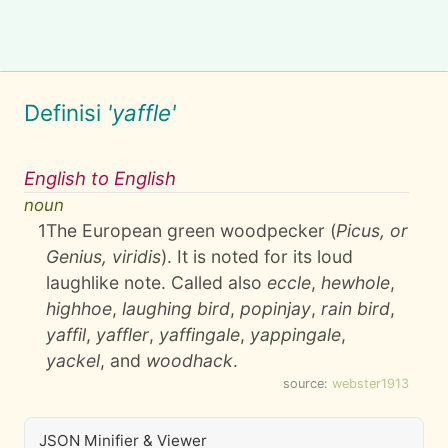
Definisi
'yaffle'
English to English
noun
1
The European green woodpecker (
Picus, or
Genius, viridis
). It is noted for its loud
laughlike note. Called also
eccle
,
hewhole
,
highhoe
,
laughing bird
,
popinjay
,
rain bird
,
yaffil
,
yaffler
,
yaffingale
,
yappingale
,
yackel
, and
woodhack
.
source:
webster1913
JSON Minifier & Viewer