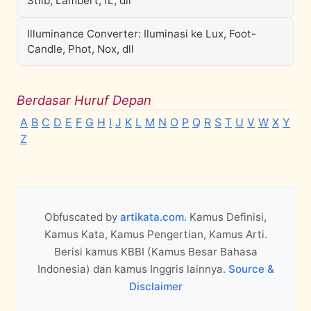
Stilb, Lambert, fL, dll
Illuminance Converter: Iluminasi ke Lux, Foot-
Candle, Phot, Nox, dll
Berdasar Huruf Depan
A
B
C
D
E
F
G
H
I
J
K
L
M
N
O
P
Q
R
S
T
U
V
W
X
Y
Z
Obfuscated by
artikata.com
. Kamus Definisi,
Kamus Kata, Kamus Pengertian, Kamus Arti.
Berisi kamus KBBI (Kamus Besar Bahasa
Indonesia) dan kamus Inggris lainnya.
Source &
Disclaimer