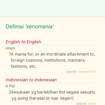
Definisi
'xenomania'
English to English
noun
1
A mania for, or an inordinate attachment to,
foreign customs, institutions, manners,
fashions, etc.
source:
webster1913
Indonesian to Indonesian
n Psi
2
kesukaan yg berlebihan thd segala sesuatu
yg asing (berasal dr luar negeri)
source:
kbbi3