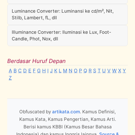
Luminance Converter: Luminansi ke cd/m², Nit,
Stilb, Lambert, fL, dll
Illuminance Converter: Iluminasi ke Lux, Foot-
Candle, Phot, Nox, dll
Berdasar Huruf Depan
A
B
C
D
E
F
G
H
I
J
K
L
M
N
O
P
Q
R
S
T
U
V
W
X
Y
Z
Obfuscated by
artikata.com
. Kamus Definisi,
Kamus Kata, Kamus Pengertian, Kamus Arti.
Berisi kamus KBBI (Kamus Besar Bahasa
Indonesia) dan kamus Inggris lainnya.
Source &