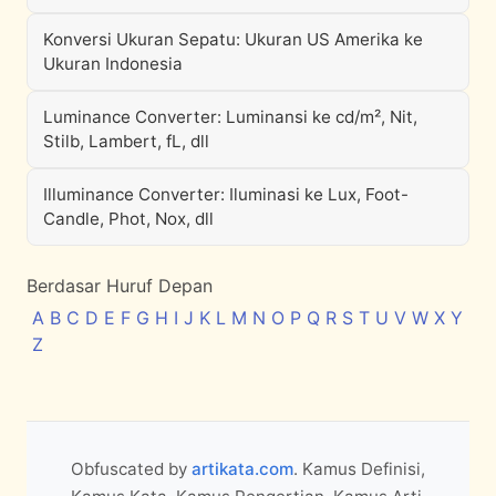
Konversi Ukuran Sepatu: Ukuran US Amerika ke
Ukuran Indonesia
Luminance Converter: Luminansi ke cd/m², Nit,
Stilb, Lambert, fL, dll
Illuminance Converter: Iluminasi ke Lux, Foot-
Candle, Phot, Nox, dll
Berdasar Huruf Depan
A
B
C
D
E
F
G
H
I
J
K
L
M
N
O
P
Q
R
S
T
U
V
W
X
Y
Z
Obfuscated by
artikata.com
. Kamus Definisi,